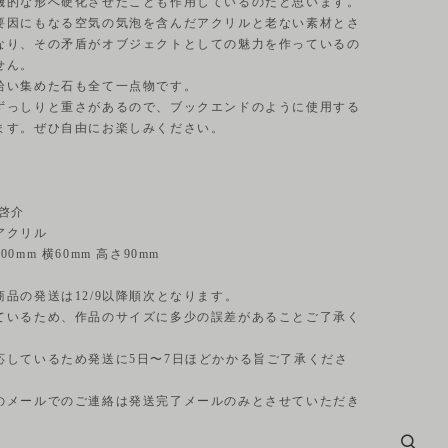
機的な形へ硬化させたことも作用しているのだと思います。
要因にもなる空気の気泡を含んだアクリルと老ない素材とさ
なり、その矛盾がオブジェクトとしての魅力を作っているの
せん。
拾い集めた石も全て一点物です。
ずっしりと重さがあるので、ブックエンドのように使用する
ます。ぜひ自由にお楽しみください。
 啓介
アクリル
0mm 横60mm 高さ90mm
商品の発送は12/9以降順次となります。
ているため、作品のサイズに多少の誤差があることご了承く
応しているため発送に5日〜7日ほどかかる旨ご了承くださ
のメールでのご連絡は発送完了メールのみとさせていただき