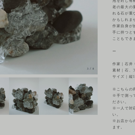
泡を封じ有
老の最大の
れる石が重
かもしれま
作家自身が
手に持つと
こともでき
ー
作家｜石井
3
/
8
素材｜石、
サイズ｜縦10
※こちらの
※手で測っ
ださい。
※一人で対
い。
※お店から
ます。