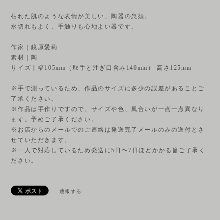
枯れた肌のような表情が美しい、陶器の急須。
水切れもよく、手触りも心地よい器です。
作家｜鏡原愛莉
素材｜陶
サイズ｜幅105mm（取手と注ぎ口含み140mm） 高さ125mm
※手で測っているため、作品のサイズに多少の誤差があることご
了承ください。
※作品は手作りですので、サイズや色、風合いが一点一点異なり
ます。予めご了承ください。
※お店からのメールでのご連絡は発送完了メールのみの送付とさ
せていただきます。
※一人で対応しているため発送に5日〜7日ほどかかる旨ご了承く
ださい。
通報する