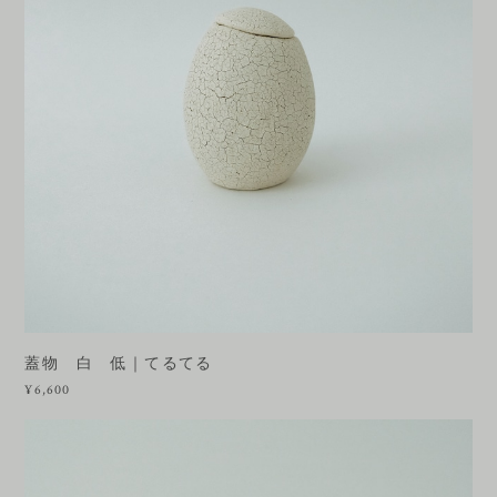
蓋物 白 低｜てるてる
¥6,600